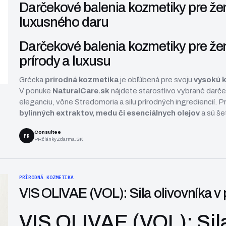
Darčekové balenia kozmetiky pre že
luxusného daru
Darčekové balenia kozmetiky pre ženy
prírody a luxusu
Grécka
prírodná kozmetika
je obľúbená pre svoju
vysokú k
V ponuke
NaturalCare.sk
nájdete starostlivo vybrané darček
eleganciu, vône Stredomoria a silu prírodných ingrediencií. 
bylinných extraktov, medu či esenciálnych olejov
a sú še
Consultee
PR
PRčlánkyZdarma.SK
PRÍRODNÁ KOZMETIKA
VIS OLIVAE (VOL): Sila olivovníka v
VIS OLIVAE (VOL): Sila