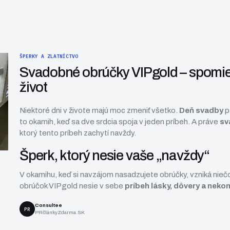
ŠPERKY A ZLATNÍCTVO
Svadobné obrúčky VIPgold – spomien
život
Niektoré dni v živote majú moc zmeniť všetko.
Deň svadby
pa
to okamih, keď sa dve srdcia spoja v jeden príbeh. A práve
sv
ktorý tento príbeh zachytí navždy.
Šperk, ktorý nesie vaše „navždy“
V okamihu, keď si navzájom nasadzujete obrúčky, vzniká niečo,
obrúčok VIPgold nesie v sebe
príbeh lásky, dôvery a nek
Consultee
PR
PRčlánkyZdarma.SK