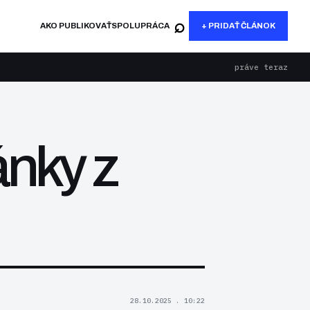
⌕
AKO PUBLIKOVAŤ
SPOLUPRÁCA
+ PRIDAŤ ČLÁNOK
práve teraz
ánky z
28.10.2025 . 10:22