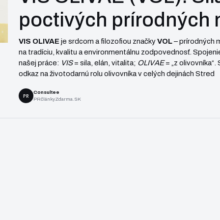
poctivých prírodných
VIS OLIVAE
je srdcom a filozofiou značky
VOL
– prírodných 
na tradíciu, kvalitu a environmentálnu zodpovednosť. Spojeni
našej práce:
VIS
= sila, elán, vitalita;
OLIVAE
= „z olivovníka“
odkaz na životodarnú rolu olivovníka v celých dejinách Stred
Consultee
PR
PRčlánkyZdarma.SK