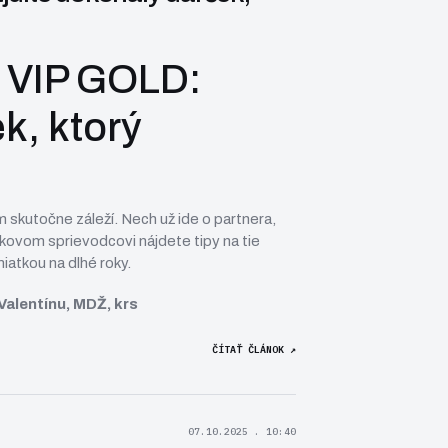
 VIP GOLD:
k, ktorý
m skutočne záleží. Nech už ide o partnera,
kovom sprievodcovi
nájdete tipy na tie
iatkou na dlhé roky.
Valentínu, MDŽ, krs
ČÍTAŤ ČLÁNOK ↗
07.10.2025 . 10:40