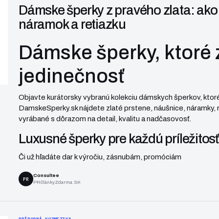
Dámske šperky z pravého zlata: ako s
náramok a retiazku
Dámske šperky, ktoré 
jedinečnosť
Objavte kurátorsky vybranú kolekciu dámskych šperkov, ktoré 
DamskeSperky.sk
nájdete
zlaté prstene
,
náušnice
,
náramky
,
vyrábané s dôrazom na detail, kvalitu a nadčasovosť.
Luxusné šperky pre každú príležitosť
Či už hľadáte dar k výročiu, zásnubám, promóciám
Consultee
PR
PRčlánkyZdarma.SK