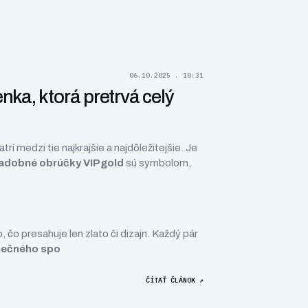
06.10.2025 . 10:31
ka, ktorá pretrvá celý
trí medzi tie najkrajšie a najdôležitejšie. Je
adobné obrúčky VIPgold
sú symbolom,
 čo presahuje len zlato či dizajn. Každý pár
onečného spo
ČÍTAŤ ČLÁNOK ↗