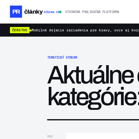
PR
články
zdarma.sk
OTVORENÁ PUBLIKAČNÁ PLATFORMA
ČERSTVO
●
Mobilné dojacie zariadenia pre kravy, ovce aj koz
TEMATICKÝ STREAM
Aktuálne 
kategórie
001