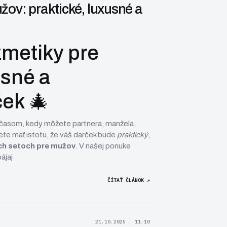
ov: praktické, luxusné a
metiky pre
usné a
ek 🎄
časom, kedy môžete partnera, manžela,
ete mať istotu, že váš darček bude
praktický
,
ch setoch pre mužov
. V našej ponuke
ájaj
ČÍTAŤ ČLÁNOK ↗
21.10.2025 . 11:10