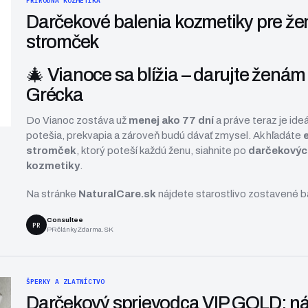
PRÍRODNÁ KOZMETIKA
Darčekové balenia kozmetiky pre že
stromček
🎄 Vianoce sa blížia – darujte ženám 
Grécka
Do Vianoc zostáva už
menej ako 77 dní
a práve teraz je ide
potešia, prekvapia a zároveň budú dávať zmysel. Ak hľadáte
stromček
, ktorý poteší každú ženu, siahnite po
darčekových
kozmetiky
.
Na stránke
NaturalCare.sk
nájdete starostlivo zostavené ba
Consultee
PR
PRčlánkyZdarma.SK
ŠPERKY A ZLATNÍCTVO
Darčekový sprievodca VIP GOLD: náj