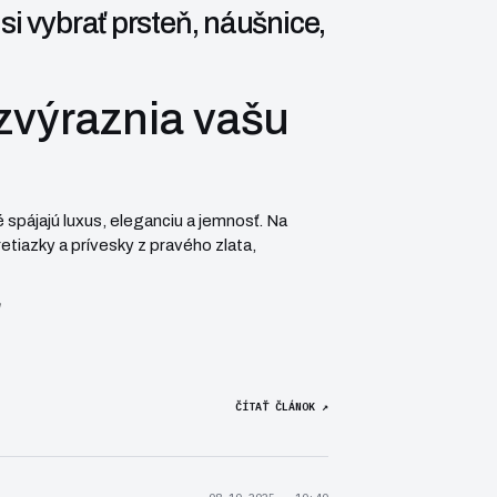
i vybrať prsteň, náušnice,
zvýraznia vašu
spájajú luxus, eleganciu a jemnosť. Na
retiazky
a
prívesky
z pravého zlata,
ČÍTAŤ ČLÁNOK ↗