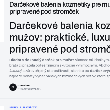
Darčekové balenia kozmetiky pre muž
pripravené pod stromček
Darčekové balenia koz
mužov: praktické, lux
pripravené pod stromč
Hľadáte dokonalý darček pre muža?
Vianoce sú ideálnym 
brata či priateľa potešiť niečím skutočne výnimočným. Ak chc
luxusný
a zároveň plný starostlivosti, siahnite po
darčekový
nájdete bohatý výber pánskych kozmetických setov, ktoré sp
Consultee
PR
PRčlánkyZdarma.SK
ŠPERKY A ZLATNÍCTVO