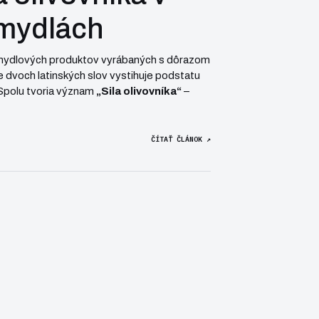
 mydlách
mydlových produktov vyrábaných s dôrazom
e dvoch latinských slov vystihuje podstatu
. Spolu tvoria význam
„Sila olivovníka“
–
ČÍTAŤ ČLÁNOK ↗