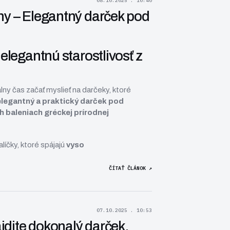
08.10.2025 . 10:40
ny – Elegantný darček pod
elegantnú starostlivosť z
álny čas začať myslieť na darčeky, ktoré
elegantný a praktický darček pod
 baleniach gréckej prírodnej
líčky, ktoré spájajú
vyso
ČÍTAŤ ČLÁNOK ↗
07.10.2025 . 10:53
dite dokonalý darček,