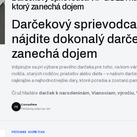
ktorý zanechá dojem
Darčekový sprievodca
nájdite dokonalý darče
zanechá dojem
Inšpirujte sa pri výbere pravého darčeka pre toho, na kom vá
rodiča, starých rodičov, priateľov alebo dieťa – v našom
darče
najkrajšie a najhodnotnejšie dary, ktoré potešia a zostanú pam
Či už hľadáte
darček k narodeninám, Vianociam, výročiu, 
Consultee
PR
PRčlánkyZdarma.SK
PRÍRODNÁ KOZMETIKA