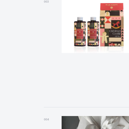
003
004