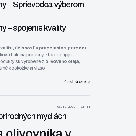
ny – Sprievodca výberom
 – spojenie kvality,
valitu, účinnosť a prepojenie s prírodou
.
ové balenia pre ženy, ktoré spájajú
Produkty sú vyrobené z
olivového oleja,
trné k pokožke aj vlaso
ČÍTAŤ ČLÁNOK ↗
06.10.2025 . 11:44
 prírodných mydlách
 olivovníka v