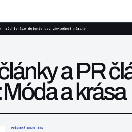
y: rýchlejšie dojenie bez zbytočnej námahy
články a PR čl
:Móda a krása
PRÍRODNÁ KOZMETIKA