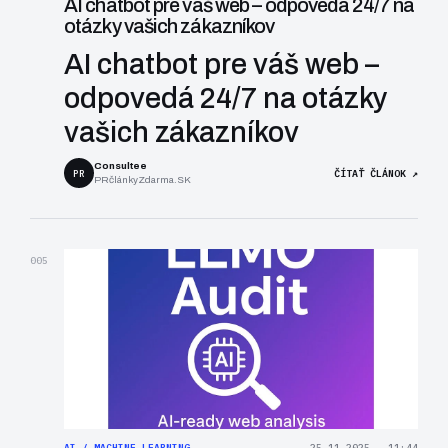
AI chatbot pre váš web – odpovedá 24/7 na
otázky vašich zákazníkov
AI chatbot pre váš web –
odpovedá 24/7 na otázky
vašich zákazníkov
Consultee
PR
ČÍTAŤ ČLÁNOK ↗
PRčlánkyZdarma.SK
005
AI / MACHINE LEARNING
25.11.2025 . 11:44