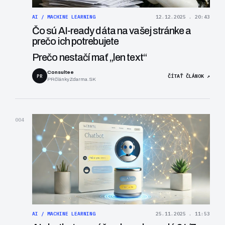
AI / MACHINE LEARNING
12.12.2025 . 20:43
Čo sú AI-ready dáta na vašej stránke a
prečo ich potrebujete
Prečo nestačí mať „len text“
Consultee
PR
ČÍTAŤ ČLÁNOK ↗
PRčlánkyZdarma.SK
004
AI / MACHINE LEARNING
25.11.2025 . 11:53