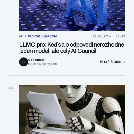
AI / MACHINE LEARNING
13.01.2026 . 13:18
LLMC.pro: Keď sa o odpovedi nerozhodne
jeden model, ale celý AI Council
Consultee
PR
ČÍTAŤ ČLÁNOK ↗
PRčlánkyZdarma.SK
003