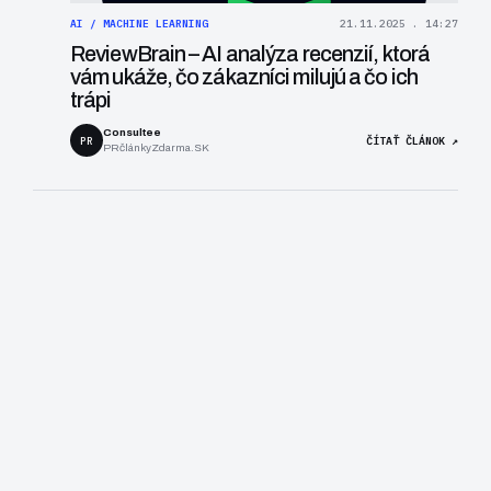
AI / MACHINE LEARNING
21.11.2025 . 14:27
ReviewBrain – AI analýza recenzií, ktorá
vám ukáže, čo zákazníci milujú a čo ich
trápi
Consultee
PR
ČÍTAŤ ČLÁNOK ↗
PRčlánkyZdarma.SK