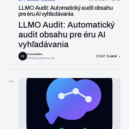
LLMO Audit: Automatický audit obsahu
pre éru AI vyhľadávania
LLMO Audit: Automatický
audit obsahu pre éru AI
vyhľadávania
Consultee
PR
ČÍTAŤ ČLÁNOK ↗
PRčlánkyZdarma.SK
006