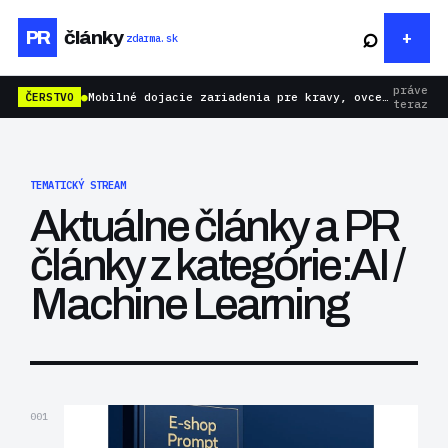
⌕
PR
články
zdarma.sk
práve
ČERSTVO
●
Mobilné dojacie zariadenia pre kravy, ovce aj kozy: rýchlejšie dojenie bez zbytočnej námahy
teraz
TEMATICKÝ STREAM
Aktuálne články a PR
články z kategórie:AI /
Machine Learning
001