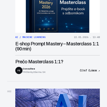
AI / MACHINE LEARNING
22.01.2026 . 13:48
E-shop Prompt Mastery – Masterclass 1:1
(90 min)
Prečo Masterclass 1:1?
Consultee
PR
ČÍTAŤ ČLÁNOK ↗
PRčlánkyZdarma.SK
002