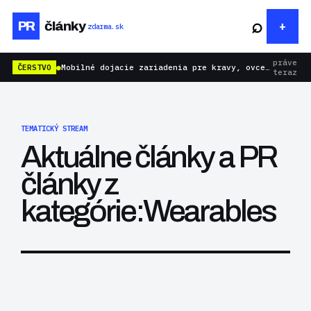
⌕
PR
články
zdarma.sk
práve
ČERSTVO
●
Mobilné dojacie zariadenia pre kravy, ovce aj kozy: rýchlejšie dojenie bez zbytočnej námahy
teraz
TEMATICKÝ STREAM
Aktuálne články a PR
články z
kategórie:Wearables