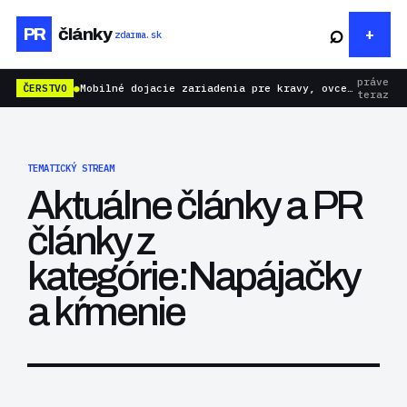
⌕
PR
články
zdarma.sk
práve
ČERSTVO
●
Mobilné dojacie zariadenia pre kravy, ovce aj kozy: rýchlejšie dojenie bez zbytočnej námahy
teraz
TEMATICKÝ STREAM
Aktuálne články a PR
články z
kategórie:Napájačky
a kŕmenie