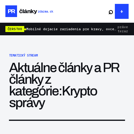
⌕
PR
články
zdarma.sk
práve
ČERSTVO
●
Mobilné dojacie zariadenia pre kravy, ovce aj kozy: rýchlejšie dojenie bez zbytočnej námahy
teraz
TEMATICKÝ STREAM
Aktuálne články a PR
články z
kategórie:Krypto
správy