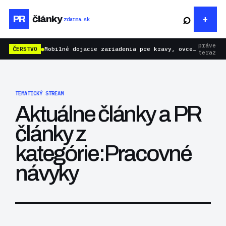
⌕
PR
články
zdarma.sk
práve
ČERSTVO
●
Mobilné dojacie zariadenia pre kravy, ovce aj kozy: rýchlejšie dojenie bez zbytočnej námahy
teraz
TEMATICKÝ STREAM
Aktuálne články a PR
články z
kategórie:Pracovné
návyky