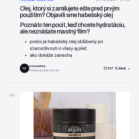
Olej, ktorý si zamilujete ešte pred prvým
použitím? Objavili sme habešský olej
Poznátе ten pocit, keď chcete hydratáciu,
ale neznášate mastný film?
prečo je habešský olej obľúbený pri
starostlivosti o vlasy aj pleť,
ako dokáže zanecha
Consultee
PR
ČÍTAŤ ČLÁNOK ↗
PRčlánkyZdarma.SK
009