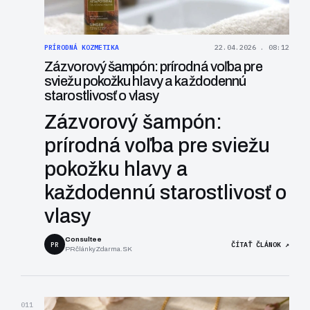
PRÍRODNÁ KOZMETIKA
22.04.2026 . 08:12
Zázvorový šampón: prírodná voľba pre
sviežu pokožku hlavy a každodennú
starostlivosť o vlasy
Zázvorový šampón:
prírodná voľba pre sviežu
pokožku hlavy a
každodennú starostlivosť o
vlasy
Consultee
PR
ČÍTAŤ ČLÁNOK ↗
PRčlánkyZdarma.SK
011