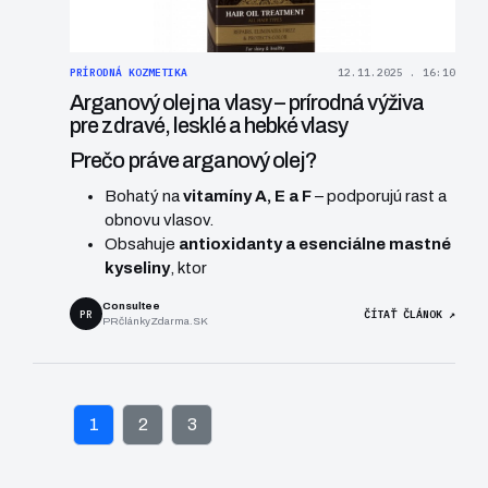
PRÍRODNÁ KOZMETIKA
12.11.2025 . 16:10
Arganový olej na vlasy – prírodná výživa
pre zdravé, lesklé a hebké vlasy
Prečo práve arganový olej?
Bohatý na
vitamíny A, E a F
– podporujú rast a
obnovu vlasov.
Obsahuje
antioxidanty a esenciálne mastné
kyseliny
, ktor
Consultee
PR
ČÍTAŤ ČLÁNOK ↗
PRčlánkyZdarma.SK
1
2
3