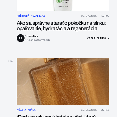
PRÍRODNÁ KOZMETIKA
08.07.2026 . 12:05
Ako sa správne starať o pokožku na slnku:
opaľovanie, hydratácia a regenerácia
Consultee
PR
ČÍTAŤ ČLÁNOK ↗
PRčlánkyZdarma.SK
004
MÓDA A KRÁSA
15.05.2026 . 22:42