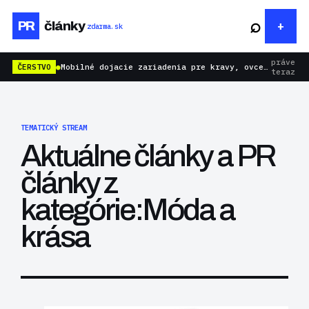
⌕
PR
články
zdarma.sk
práve
ČERSTVO
●
Mobilné dojacie zariadenia pre kravy, ovce aj kozy: rýchlejšie dojenie bez zbytočnej námahy
teraz
TEMATICKÝ STREAM
Aktuálne články a PR
články z
kategórie:Móda a
krása