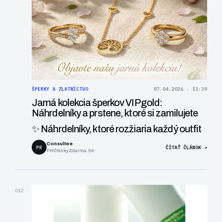
ŠPERKY A ZLATNÍCTVO
07.04.2026 . 13:39
Jarná kolekcia šperkov VIPgold:
Náhrdelníky a prstene, ktoré si zamilujete
✨ Náhrdelníky, ktoré rozžiaria každý outfit
Consultee
PR
ČÍTAŤ ČLÁNOK ↗
PRčlánkyZdarma.SK
012