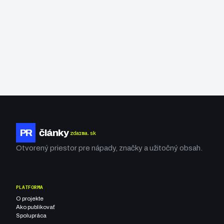
PR
články
zdarma.sk
Otvorený priestor pre nápady, značky a užitočný obsah.
PLATFORMA
O projekte
Ako publikovať
Spolupráca