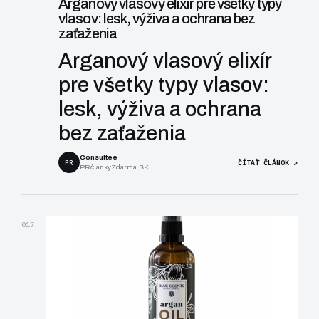
Arganový vlasový elixír pre všetky typy
vlasov: lesk, výživa a ochrana bez
zaťaženia
Arganový vlasový elixír
pre všetky typy vlasov:
lesk, výživa a ochrana
bez zaťaženia
Consultee
PR
ČÍTAŤ ČLÁNOK ↗
PRčlánkyZdarma.SK
017