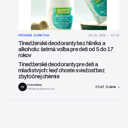
PRÍRODNÁ KOZMETIKA
31.03.2026 . 11:23
Tínedžerské deodoranty bez hliníka a
alkoholu: šetrná voľba pre deti od 5 do 17
rokov
Tínedžerské deodoranty pre deti a
mladistvých: keď chcete sviežosť bez
zbytočnej chémie
Consultee
PR
ČÍTAŤ ČLÁNOK ↗
PRčlánkyZdarma.SK