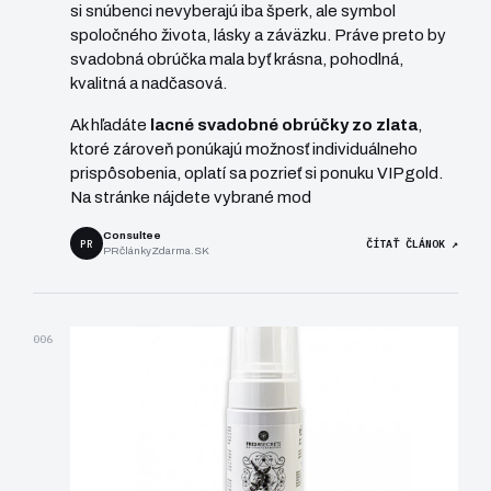
si snúbenci nevyberajú iba šperk, ale symbol
spoločného života, lásky a záväzku. Práve preto by
svadobná obrúčka mala byť krásna, pohodlná,
kvalitná a nadčasová.
Ak hľadáte
lacné svadobné obrúčky zo zlata
,
ktoré zároveň ponúkajú možnosť individuálneho
prispôsobenia, oplatí sa pozrieť si ponuku VIPgold.
Na stránke nájdete vybrané mod
Consultee
PR
ČÍTAŤ ČLÁNOK ↗
PRčlánkyZdarma.SK
006