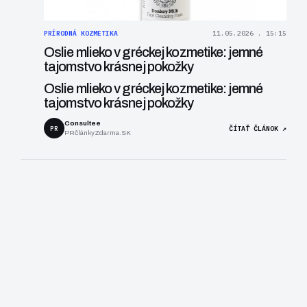
PRÍRODNÁ KOZMETIKA
11.05.2026 . 15:15
Oslie mlieko v gréckej kozmetike: jemné
tajomstvo krásnej pokožky
Oslie mlieko v gréckej kozmetike: jemné
tajomstvo krásnej pokožky
Consultee
PR
ČÍTAŤ ČLÁNOK ↗
PRčlánkyZdarma.SK