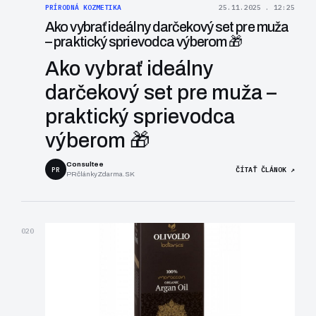
PRÍRODNÁ KOZMETIKA
25.11.2025 . 12:25
Ako vybrať ideálny darčekový set pre muža
– praktický sprievodca výberom 🎁
Ako vybrať ideálny
darčekový set pre muža –
praktický sprievodca
výberom 🎁
Consultee
PR
ČÍTAŤ ČLÁNOK ↗
PRčlánkyZdarma.SK
020