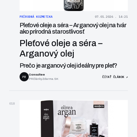
PRÍRODNÁ KOZMETIKA
07.01.2026 . 14:21
Pleťové oleje a séra – Arganový olej na tvár
ako prírodná starostlivosť
Pleťové oleje a séra –
Arganový olej
Prečo je arganový olej ideálny pre pleť?
Consultee
PR
ČÍTAŤ ČLÁNOK ↗
PRčlánkyZdarma.SK
018