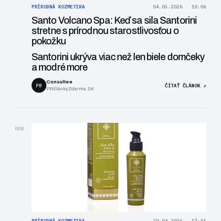
PRÍRODNÁ KOZMETIKA
04.05.2026 . 10:06
Santo Volcano Spa: Keď sa sila Santorini
stretne s prírodnou starostlivosťou o
pokožku
Santorini ukrýva viac než len biele domčeky
a modré more
Consultee
PR
ČÍTAŤ ČLÁNOK ↗
PRčlánkyZdarma.SK
008
PRÍRODNÁ KOZMETIKA
29.04.2026 . 17:36