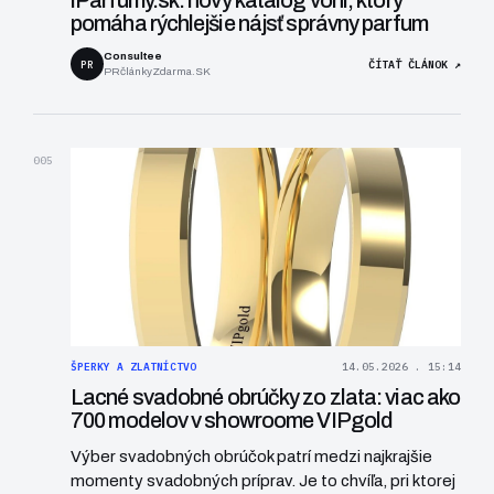
iParfumy.sk: nový katalóg vôní, ktorý
pomáha rýchlejšie nájsť správny parfum
Consultee
PR
ČÍTAŤ ČLÁNOK ↗
PRčlánkyZdarma.SK
005
ŠPERKY A ZLATNÍCTVO
14.05.2026 . 15:14
Lacné svadobné obrúčky zo zlata: viac ako
700 modelov v showroome VIPgold
Výber svadobných obrúčok patrí medzi najkrajšie
momenty svadobných príprav. Je to chvíľa, pri ktorej