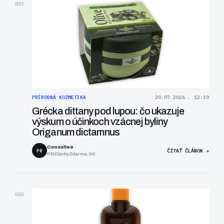
001
PRÍRODNÁ KOZMETIKA
20.07.2026 . 12:19
Grécka dittany pod lupou: čo ukazuje
výskum o účinkoch vzácnej byliny
Origanum dictamnus
Consultee
PR
ČÍTAŤ ČLÁNOK ↗
PRčlánkyZdarma.SK
002