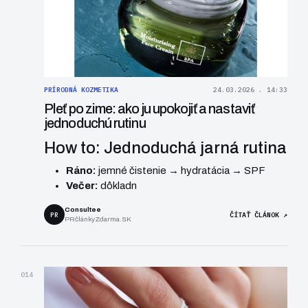
PRÍRODNÁ KOZMETIKA
24.03.2026 . 14:33
Pleť po zime: ako ju upokojiť a nastaviť
jednoduchú rutinu
How to: Jednoduchá jarná rutina
Ráno:
jemné čistenie → hydratácia → SPF
Večer:
dôkladn
Consultee
PR
ČÍTAŤ ČLÁNOK ↗
PRčlánkyZdarma.SK
014