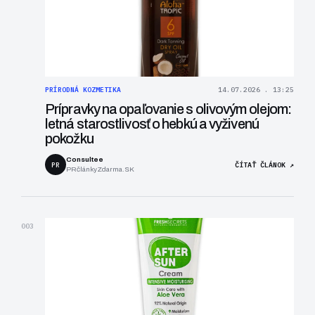
PRÍRODNÁ KOZMETIKA
14.07.2026 . 13:25
Prípravky na opaľovanie s olivovým olejom:
letná starostlivosť o hebkú a vyživenú
pokožku
Consultee
PR
ČÍTAŤ ČLÁNOK ↗
PRčlánkyZdarma.SK
003