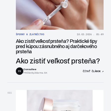
ŠPERKY A ZLATNÍCTVO
10.03.2026 . 05:49
Ako zistiť veľkosť prsteňa? Praktické tipy
pred kúpou zásnubného aj darčekového
prsteňa
Ako zistiť veľkosť prsteňa?
Consultee
PR
ČÍTAŤ ČLÁNOK ↗
PRčlánkyZdarma.SK
015