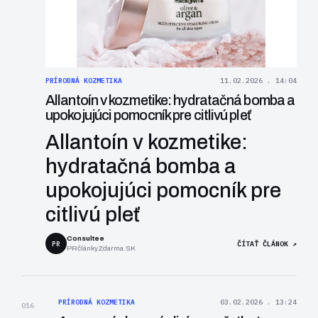
PRÍRODNÁ KOZMETIKA
11.02.2026 . 14:04
Allantoín v kozmetike: hydratačná bomba a
upokojujúci pomocník pre citlivú pleť
Allantoín v kozmetike:
hydratačná bomba a
upokojujúci pomocník pre
citlivú pleť
Consultee
PR
ČÍTAŤ ČLÁNOK ↗
PRčlánkyZdarma.SK
PRÍRODNÁ KOZMETIKA
03.02.2026 . 13:24
016