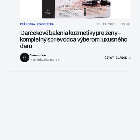
PRÍRODNÁ KOZMETIKA
25.11.2025 . 13:05
Darčekové balenia kozmetiky pre ženy –
kompletný sprievodca výberom luxusného
daru
Consultee
PR
ČÍTAŤ ČLÁNOK ↗
PRčlánkyZdarma.SK