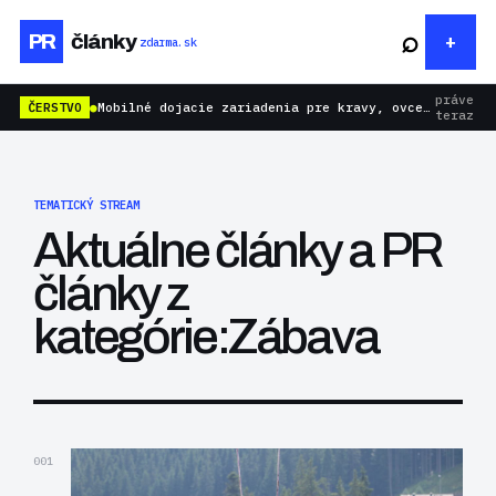
⌕
PR
články
zdarma.sk
práve
ČERSTVO
●
Mobilné dojacie zariadenia pre kravy, ovce aj kozy: rýchlejšie dojenie bez zbytočnej námahy
teraz
TEMATICKÝ STREAM
Aktuálne články a PR
články z
kategórie:Zábava
001