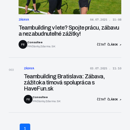
ZÁBAVA
04.07.2025 . 15:08
Teambuilding v lete? Spojte prácu, zábavu
a nezabudnuteľné zážitky!
Consultee
PR
ČÍTAŤ ČLÁNOK ↗
PRčlánkyZdarma.SK
ZÁBAVA
03.07.2025 . 11:10
003
Teambuilding Bratislava: Zábava,
zážitok a tímová spolupráca s
HaveFun.sk
Consultee
PR
ČÍTAŤ ČLÁNOK ↗
PRčlánkyZdarma.SK
1