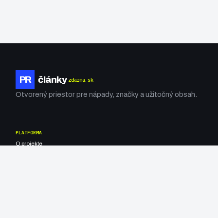
PR
články
zdarma.sk
Otvorený priestor pre nápady, značky a užitočný obsah.
PLATFORMA
O projekte
Ako publikovať
Spolupráca
INFORMÁCIE
Podmienky
Ochrana súkromia
RSS