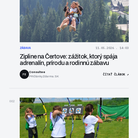
ZÁBAVA
11.05.2026 . 14:03
Zipline na Čertove: zážitok, ktorý spája
adrenalín, prírodu a rodinnú zábavu
Consultee
PR
ČÍTAŤ ČLÁNOK ↗
PRčlánkyZdarma.SK
002