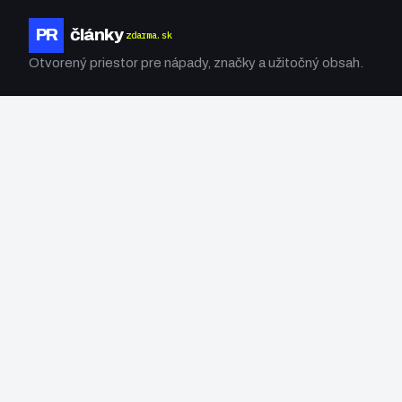
PR
články
zdarma.sk
Otvorený priestor pre nápady, značky a užitočný obsah.
PLATFORMA
O projekte
Ako publikovať
Spolupráca
INFORMÁCIE
Podmienky
Ochrana súkromia
RSS
© 2025 PRčlánkyZdarma.SK