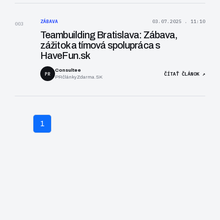
ZÁBAVA
03.07.2025 . 11:10
003
Teambuilding Bratislava: Zábava,
zážitok a tímová spolupráca s
HaveFun.sk
Consultee
PR
ČÍTAŤ ČLÁNOK ↗
PRčlánkyZdarma.SK
1