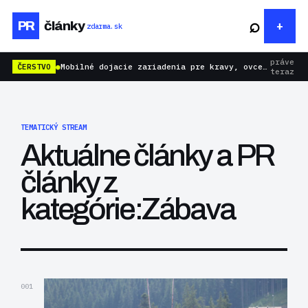
⌕
PR
články
zdarma.sk
práve
ČERSTVO
●
Mobilné dojacie zariadenia pre kravy, ovce aj kozy: rýchlejšie dojenie bez zbytočnej námahy
teraz
TEMATICKÝ STREAM
Aktuálne články a PR
články z
kategórie:Zábava
001