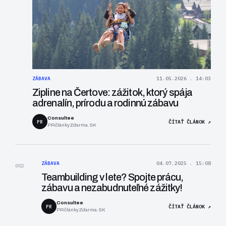
ZÁBAVA
11.05.2026 . 14:03
Zipline na Čertove: zážitok, ktorý spája
adrenalín, prírodu a rodinnú zábavu
Consultee
PR
ČÍTAŤ ČLÁNOK ↗
PRčlánkyZdarma.SK
ZÁBAVA
04.07.2025 . 15:08
002
Teambuilding v lete? Spojte prácu,
zábavu a nezabudnuteľné zážitky!
Consultee
PR
ČÍTAŤ ČLÁNOK ↗
PRčlánkyZdarma.SK