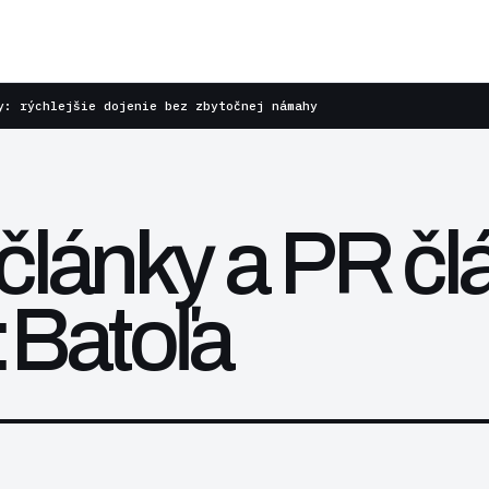
y: rýchlejšie dojenie bez zbytočnej námahy
články a PR čl
:Batoľa