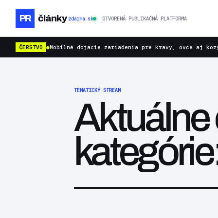
PR
články
zdarma.sk
OTVORENÁ PUBLIKAČNÁ PLATFORMA
ČERSTVO
●
Mobilné dojacie zariadenia pre kravy, ovce aj koz
TEMATICKÝ STREAM
Aktuálne 
kategórie