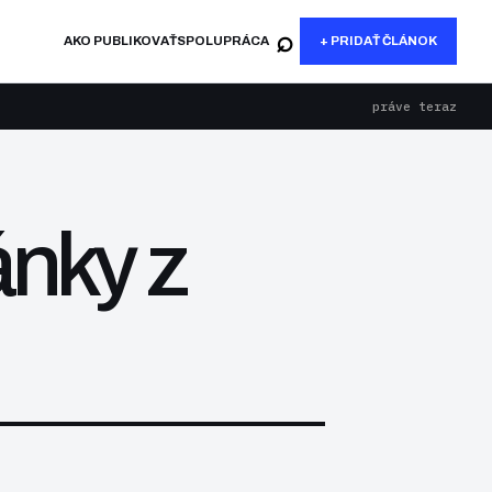
⌕
AKO PUBLIKOVAŤ
SPOLUPRÁCA
+ PRIDAŤ ČLÁNOK
práve teraz
ánky z