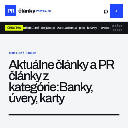
⌕
PR
články
zdarma.sk
práve
ČERSTVO
●
Mobilné dojacie zariadenia pre kravy, ovce aj kozy: rýchlejšie dojenie bez zbytočnej námahy
teraz
TEMATICKÝ STREAM
Aktuálne články a PR
články z
kategórie:Banky,
úvery, karty