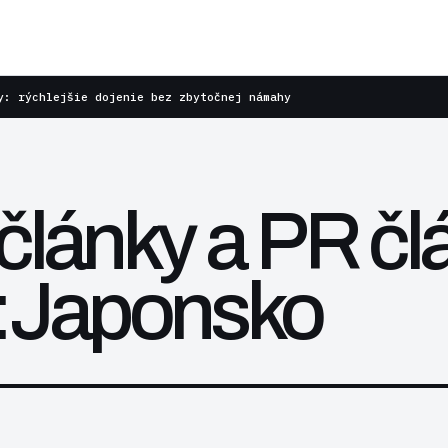
y: rýchlejšie dojenie bez zbytočnej námahy
články a PR čl
e:Japonsko