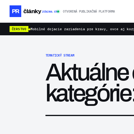
PR
články
zdarma.sk
OTVORENÁ PUBLIKAČNÁ PLATFORMA
ČERSTVO
●
Mobilné dojacie zariadenia pre kravy, ovce aj koz
TEMATICKÝ STREAM
Aktuálne 
kategóri