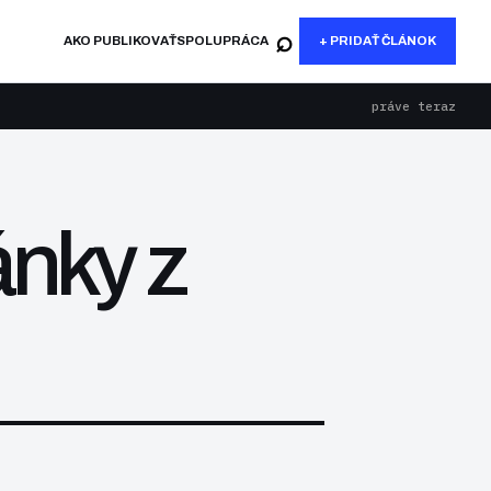
⌕
AKO PUBLIKOVAŤ
SPOLUPRÁCA
+ PRIDAŤ ČLÁNOK
práve teraz
ánky z