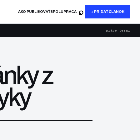
⌕
AKO PUBLIKOVAŤ
SPOLUPRÁCA
+ PRIDAŤ ČLÁNOK
práve teraz
ánky z
yky