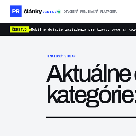
PR
články
zdarma.sk
OTVORENÁ PUBLIKAČNÁ PLATFORMA
ČERSTVO
●
Mobilné dojacie zariadenia pre kravy, ovce aj koz
TEMATICKÝ STREAM
Aktuálne 
kategóri