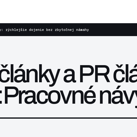
y: rýchlejšie dojenie bez zbytočnej námahy
články a PR čl
e:Pracovné náv