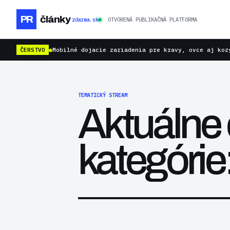
PR
články
zdarma.sk
OTVORENÁ PUBLIKAČNÁ PLATFORMA
ČERSTVO
●
Mobilné dojacie zariadenia pre kravy, ovce aj koz
TEMATICKÝ STREAM
Aktuálne 
kategórie: