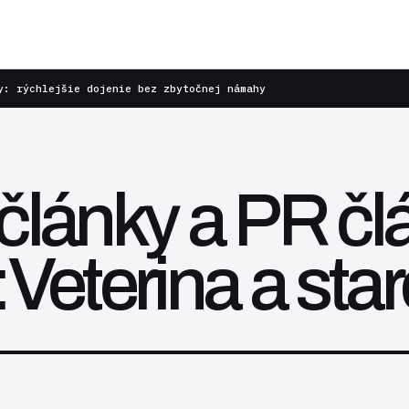
y: rýchlejšie dojenie bez zbytočnej námahy
články a PR čl
Veterina a star