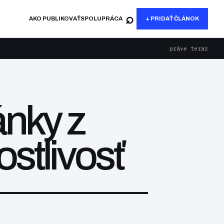
⌕
AKO PUBLIKOVAŤ
SPOLUPRÁCA
+ PRIDAŤ ČLÁNOK
práve teraz
ánky z
ostlivosť