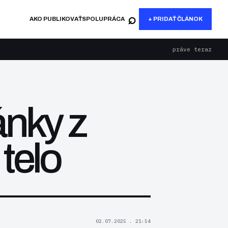
⌕
AKO PUBLIKOVAŤ
SPOLUPRÁCA
+ PRIDAŤ ČLÁNOK
práve teraz
ánky z
 telo
02.07.2025 . 21:54