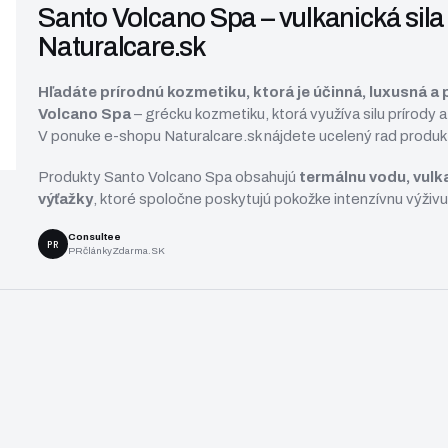
Santo Volcano Spa – vulkanická sil
Naturalcare.sk
Hľadáte prírodnú kozmetiku, ktorá je účinná, luxusná a 
Volcano Spa
– grécku kozmetiku, ktorá využíva silu prírody a
V ponuke e-shopu
Naturalcare.sk
nájdete ucelený rad produk
Produkty Santo Volcano Spa obsahujú
termálnu vodu, vulka
výťažky
, ktoré spoločne poskytujú pokožke intenzívnu výživu
Consultee
PR
PRčlánkyZdarma.SK