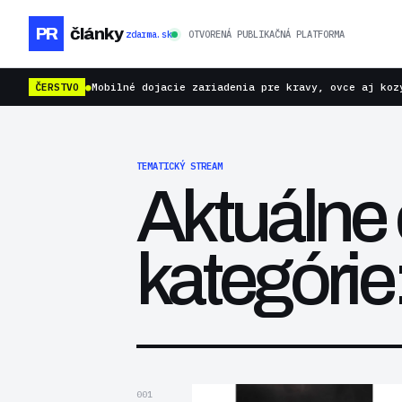
PR
články
zdarma.sk
OTVORENÁ PUBLIKAČNÁ PLATFORMA
ČERSTVO
●
Mobilné dojacie zariadenia pre kravy, ovce aj koz
TEMATICKÝ STREAM
Aktuálne 
kategórie:
001