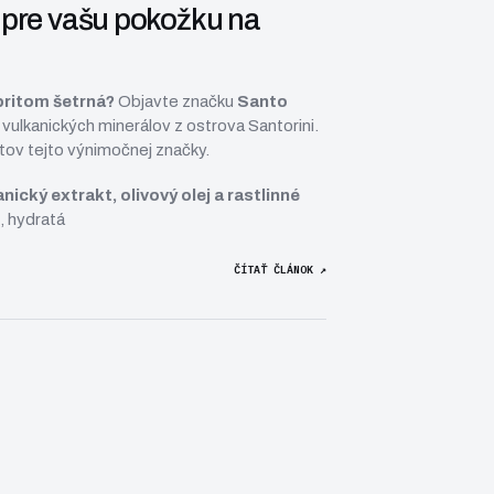
a pre vašu pokožku na
pritom šetrná?
Objavte značku
Santo
 vulkanických minerálov z ostrova Santorini.
tov tejto výnimočnej značky.
nický extrakt, olivový olej a rastlinné
, hydratá
ČÍTAŤ ČLÁNOK ↗