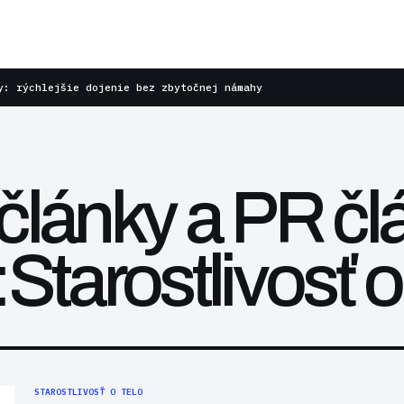
y: rýchlejšie dojenie bez zbytočnej námahy
články a PR čl
Starostlivosť o
STAROSTLIVOSŤ O TELO