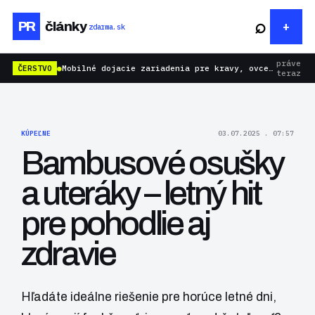
⌕
PR
články
zdarma.sk
práve
ČERSTVO
●
Mobilné dojacie zariadenia pre kravy, ovce aj kozy: rýchlejšie dojenie bez zbytočnej námahy
teraz
KÚPEĽNE
03.07.2025 . 07:57
Bambusové osušky
a uteráky – letný hit
pre pohodlie aj
zdravie
Hľadáte ideálne riešenie pre horúce letné dni,