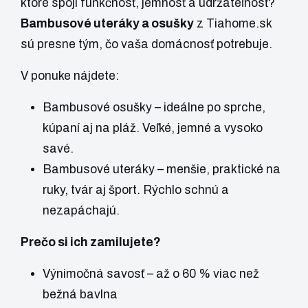
ktoré spojí funkčnosť, jemnosť a udržateľnosť?
Bambusové uteráky a osušky
z
Tiahome.sk
sú presne tým, čo vaša domácnosť potrebuje.
V ponuke nájdete:
Bambusové osušky
– ideálne po sprche,
kúpaní aj na pláž. Veľké, jemné a vysoko
savé.
Bambusové uteráky
– menšie, praktické na
ruky, tvár aj šport. Rýchlo schnú a
nezapáchajú.
Prečo si ich zamilujete?
Výnimočná savosť – až o 60 % viac než
bežná bavlna