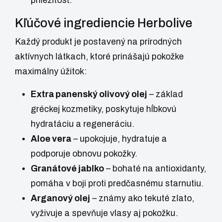
príležitosť.
Kľúčové ingrediencie Herbolive
Každý produkt je postavený na prírodných
aktívnych látkach, ktoré prinášajú pokožke
maximálny úžitok:
Extra panenský olivový olej
– základ
gréckej kozmetiky, poskytuje hĺbkovú
hydratáciu a regeneráciu.
Aloe vera
– upokojuje, hydratuje a
podporuje obnovu pokožky.
Granátové jablko
– bohaté na antioxidanty,
pomáha v boji proti predčasnému starnutiu.
Arganový olej
– známy ako tekuté zlato,
vyživuje a spevňuje vlasy aj pokožku.