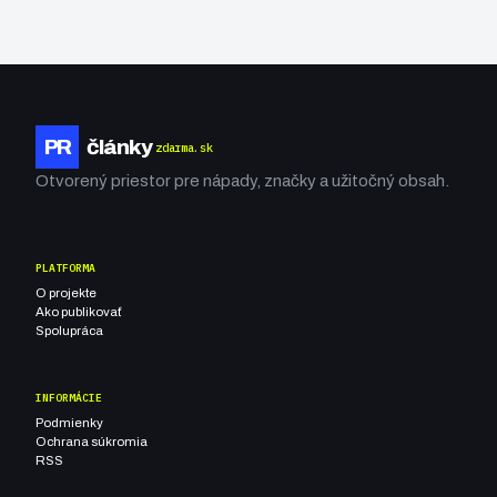
PR
články
zdarma.sk
Otvorený priestor pre nápady, značky a užitočný obsah.
PLATFORMA
O projekte
Ako publikovať
Spolupráca
INFORMÁCIE
Podmienky
Ochrana súkromia
RSS