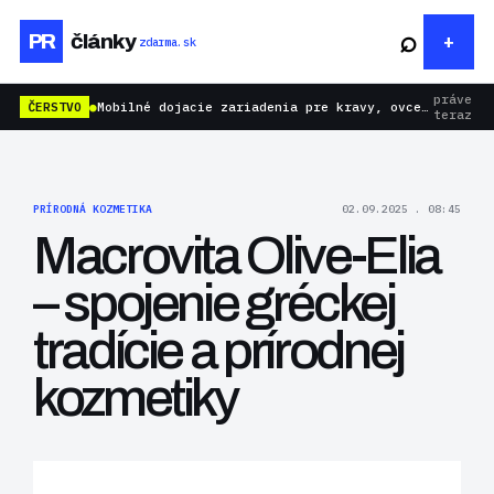
⌕
PR
články
zdarma.sk
práve
ČERSTVO
●
Mobilné dojacie zariadenia pre kravy, ovce aj kozy: rýchlejšie dojenie bez zbytočnej námahy
teraz
PRÍRODNÁ KOZMETIKA
02.09.2025 . 08:45
Macrovita Olive-Elia
– spojenie gréckej
tradície a prírodnej
kozmetiky