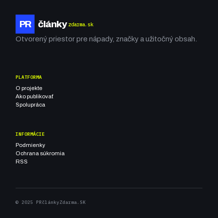
PR
články
zdarma.sk
Otvorený priestor pre nápady, značky a užitočný obsah.
PLATFORMA
O projekte
Ako publikovať
Spolupráca
INFORMÁCIE
Podmienky
Ochrana súkromia
RSS
© 2025 PRčlánkyZdarma.SK