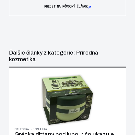
↗
PREJSŤ NA PÔVODNÝ ČLÁNOK
Ďalšie články z kategórie: Prírodná
kozmetika
PRÍRODNÁ KOZMETIKA
Grécka dittany pod lupou: čo ukazuje