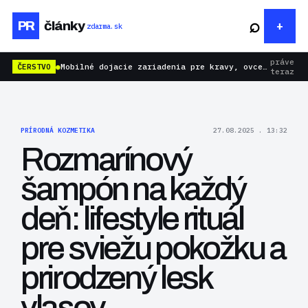
⌕
PR
články
zdarma.sk
práve
ČERSTVO
●
Mobilné dojacie zariadenia pre kravy, ovce aj kozy: rýchlejšie dojenie bez zbytočnej námahy
teraz
PRÍRODNÁ KOZMETIKA
27.08.2025 . 13:32
Rozmarínový
šampón na každý
deň: lifestyle rituál
pre sviežu pokožku a
prirodzený lesk
vlasov