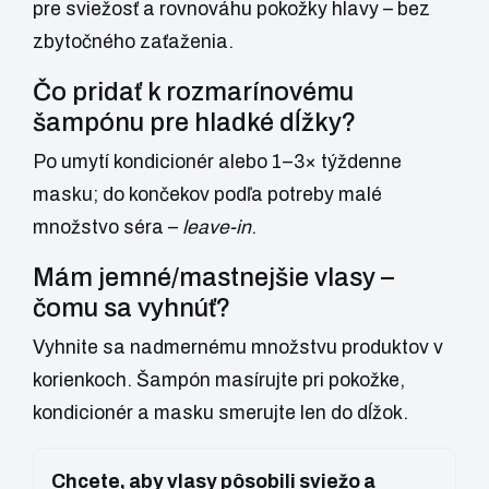
pre sviežosť a rovnováhu pokožky hlavy – bez
zbytočného zaťaženia.
Čo pridať k rozmarínovému
šampónu pre hladké dĺžky?
Po umytí kondicionér alebo 1–3× týždenne
masku; do končekov podľa potreby malé
množstvo séra –
leave-in
.
Mám jemné/mastnejšie vlasy –
čomu sa vyhnúť?
Vyhnite sa nadmernému množstvu produktov v
korienkoch. Šampón masírujte pri pokožke,
kondicionér a masku smerujte len do dĺžok.
Chcete, aby vlasy pôsobili sviežo a