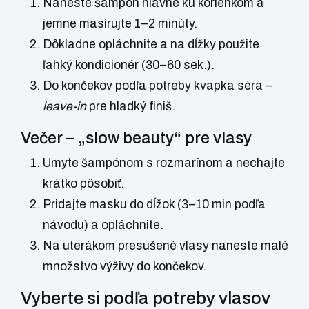
Naneste šampón hlavne ku korienkom a
jemne masírujte 1–2 minúty.
Dôkladne opláchnite a na dĺžky použite
ľahký kondicionér (30–60 sek.).
Do končekov podľa potreby kvapka séra –
leave-in
pre hladký finiš.
Večer – „slow beauty“ pre vlasy
Umyte šampónom s rozmarínom a nechajte
krátko pôsobiť.
Pridajte masku do dĺžok (3–10 min podľa
návodu) a opláchnite.
Na uterákom presušené vlasy naneste malé
množstvo výživy do končekov.
Vyberte si podľa potreby vlasov