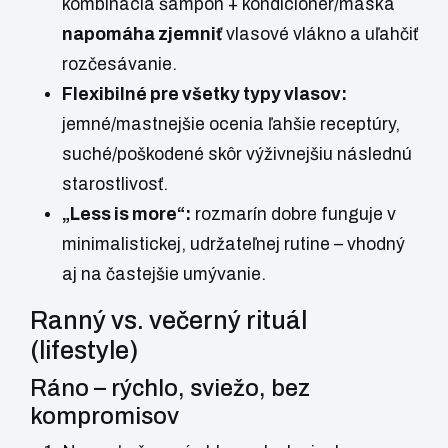
kombinácia šampón + kondicionér/maska
napomáha zjemniť
vlasové vlákno a uľahčiť
rozčesávanie.
Flexibilné pre všetky typy vlasov:
jemné/mastnejšie ocenia ľahšie receptúry,
suché/poškodené skôr výživnejšiu následnú
starostlivosť.
„Less is more“:
rozmarín dobre funguje v
minimalistickej, udržateľnej rutine – vhodný
aj na častejšie umývanie.
Ranný vs. večerný rituál
(lifestyle)
Ráno – rýchlo, sviežo, bez
kompromisov