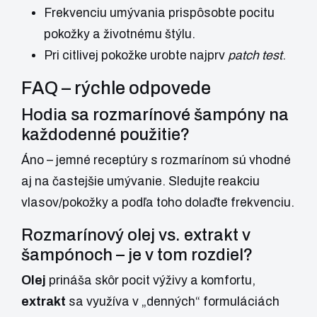
Frekvenciu umývania prispôsobte pocitu
pokožky a životnému štýlu.
Pri citlivej pokožke urobte najprv
patch test
.
FAQ – rýchle odpovede
Hodia sa rozmarínové šampóny na
každodenné použitie?
Áno – jemné receptúry s rozmarínom sú vhodné
aj na častejšie umývanie. Sledujte reakciu
vlasov/pokožky a podľa toho dolaďte frekvenciu.
Rozmarínový olej vs. extrakt v
šampónoch – je v tom rozdiel?
Olej
prináša skôr pocit výživy a komfortu,
extrakt
sa využíva v „denných“ formuláciách