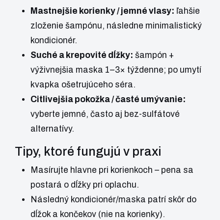
Mastnejšie korienky / jemné vlasy:
ľahšie
zloženie šampónu, následne minimalistický
kondicionér.
Suché a krepovité dĺžky:
šampón +
výživnejšia maska 1–3× týždenne; po umytí
kvapka ošetrujúceho séra.
Citlivejšia pokožka / časté umývanie:
vyberte jemné, často aj bez-sulfátové
alternatívy.
Tipy, ktoré fungujú v praxi
Masírujte hlavne pri korienkoch – pena sa
postará o dĺžky pri oplachu.
Následný kondicionér/maska patrí skôr do
dĺžok a končekov (nie na korienky).