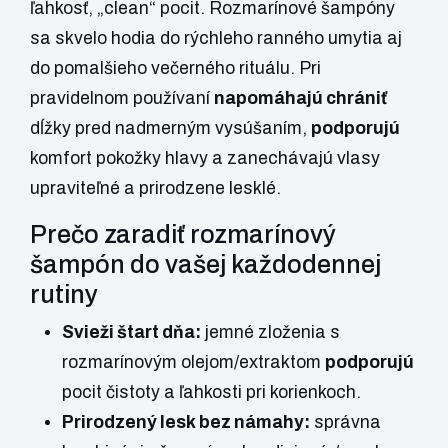
ľahkosť, „clean“ pocit. Rozmarínové šampóny
sa skvelo hodia do rýchleho ranného umytia aj
do pomalšieho večerného rituálu. Pri
pravidelnom používaní
napomáhajú chrániť
dĺžky pred nadmerným vysúšaním,
podporujú
komfort pokožky hlavy a zanechávajú vlasy
upraviteľné a prirodzene lesklé.
Prečo zaradiť rozmarínový
šampón do vašej každodennej
rutiny
Svieži štart dňa:
jemné zloženia s
rozmarínovým olejom/extraktom
podporujú
pocit čistoty a ľahkosti pri korienkoch.
Prirodzený lesk bez námahy:
správna