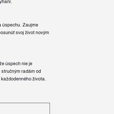
yhaní.
u a úspechu. Zaujme
 posunúť svoj život novým
 že úspech nie je
ka stručným radám od
v každodenného života.