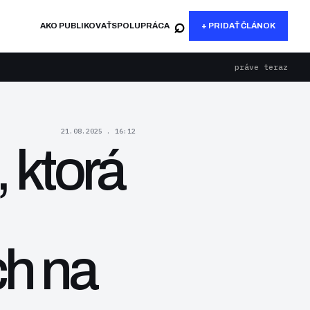
⌕
AKO PUBLIKOVAŤ
SPOLUPRÁCA
+ PRIDAŤ ČLÁNOK
práve teraz
21.08.2025 . 16:12
 ktorá
ch na