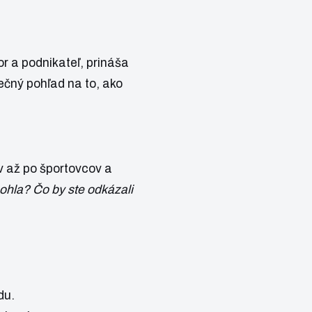
r a podnikateľ, prináša
ečný pohľad na to, ako
v až po športovcov a
hla? Čo by ste odkázali
du.