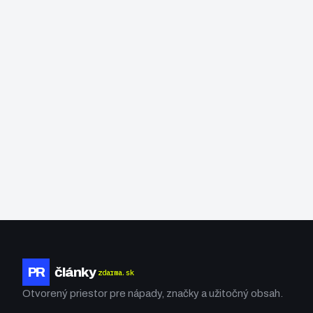
PR
články
zdarma.sk
Otvorený priestor pre nápady, značky a užitočný obsah.