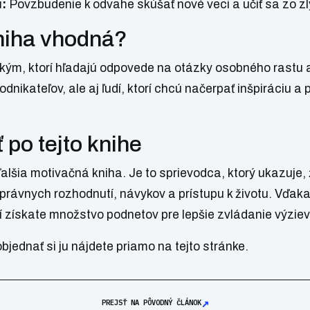
:
Povzbudenie k odvahe skúšať nové veci a učiť sa zo zl
kniha vhodná?
šetkým, ktorí hľadajú odpovede na otázky osobného rast
dnikateľov, ale aj ľudí, ktorí chcú načerpať inšpiráciu a
 po tejto knihe
ďalšia motivačná kniha. Je to sprievodca, ktorý ukazuje,
právnych rozhodnutí, návykov a prístupu k životu. Vďa
ví získate množstvo podnetov pre lepšie zvládanie výzie
bjednať si ju nájdete priamo
na tejto stránke
.
↗
PREJSŤ NA PÔVODNÝ ČLÁNOK