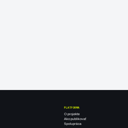
PLATFORMA
O projekte
Ako publikovať
Spolupráca