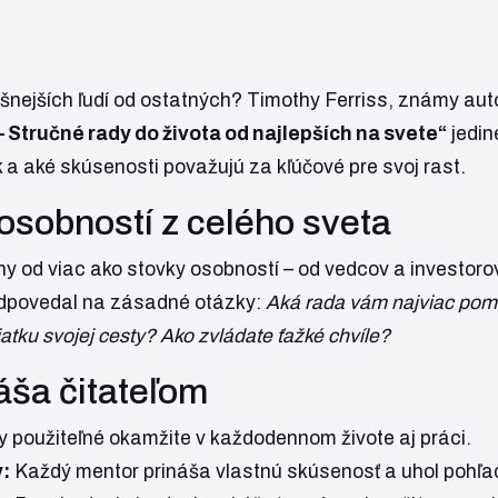
šnejších ľudí od ostatných? Timothy Ferriss, známy auto
– Stručné rady do života od najlepších na svete“
jedin
k a aké skúsenosti považujú za kľúčové pre svoj rast.
 osobností z celého sveta
hy od viac ako stovky osobností – od vedcov a investoro
odpovedal na zásadné otázky:
Aká rada vám najviac pomo
iatku svojej cesty? Ako zvládate ťažké chvíle?
áša čitateľom
 použiteľné okamžite v každodennom živote aj práci.
:
Každý mentor prináša vlastnú skúsenosť a uhol pohľa