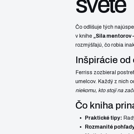
svete
Čo odlišuje tých najúspe
v knihe
„Sila mentorov 
rozmýšľajú, čo robia ina
Inšpirácie od
Ferriss zozbieral postre
umelcov. Každý z nich 
niekomu, kto stojí na zač
Čo kniha prin
Praktické tipy:
Rady
Rozmanité pohľady