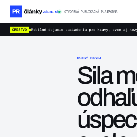
PR
články
zdarma.sk
OTVORENÁ PUBLIKAČNÁ PLATFORMA
ČERSTVO
●
Mobilné dojacie zariadenia pre kravy, ovce aj koz
OSOBNÝ ROZVOJ
Sila m
odhaľu
úspech