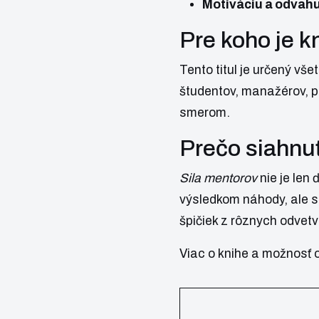
Motiváciu a odvahu
Pre koho je 
Tento titul je určený v
študentov, manažérov, po
smerom.
Prečo siahnuť
Sila mentorov
nie je len 
výsledkom náhody, ale s
špičiek z rôznych odvet
Viac o knihe a možnosť o