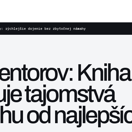
y: rýchlejšie dojenie bez zbytočnej námahy
entorov: Kniha,
je tajomstvá
u od najlepší