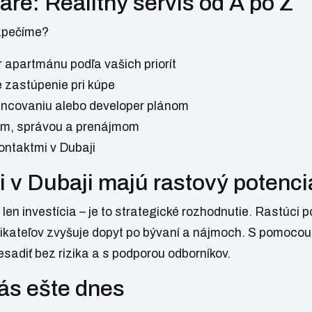
re: Realitný servis od A po Z
zpečíme?
r apartmánu podľa vašich priorít
 zastúpenie pri kúpe
nancovaniu alebo developer plánom
rom, správou a prenájmom
ontaktmi v Dubaji
 v Dubaji majú rastový potenci
 len investícia – je to strategické rozhodnutie. Rastúci 
dnikateľov zvyšuje dopyt po bývaní a nájmoch. S pomoco
sadiť bez rizika a s podporou odborníkov.
ás ešte dnes