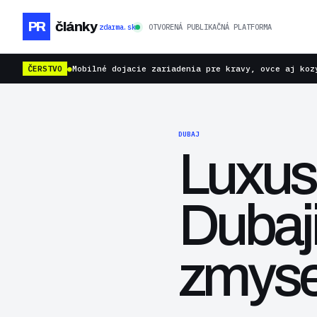
PR
články
zdarma.sk
OTVORENÁ PUBLIKAČNÁ PLATFORMA
ČERSTVO
●
Mobilné dojacie zariadenia pre kravy, ovce aj koz
DUBAJ
Luxus
Dubaji
zmyse