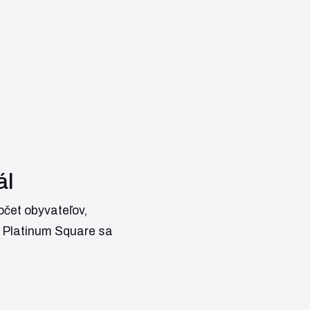
ál
počet obyvateľov,
u Platinum Square sa