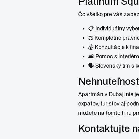
Platinum Squa
Čo všetko pre vás zabe
📋 Individuálny výbe
⚖️ Kompletné právne
💰 Konzultácie k fi
🛋 Pomoc s interié
🗣 Slovenský tím s k
Nehnuteľnosti
Apartmán v Dubaji nie je
expatov, turistov aj po
môžete na tomto trhu pre
Kontaktujte n