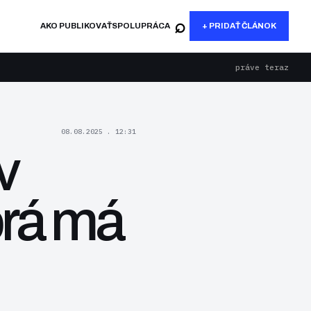
⌕
AKO PUBLIKOVAŤ
SPOLUPRÁCA
+ PRIDAŤ ČLÁNOK
práve teraz
08.08.2025 . 12:31
v
torá má