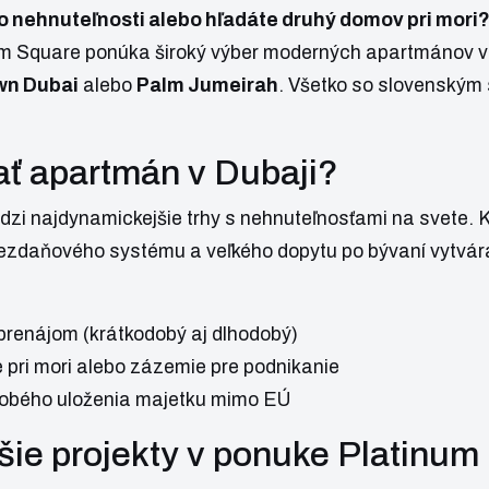
o nehnuteľnosti alebo hľadáte druhý domov pri mori
um Square
ponúka široký výber moderných apartmánov v 
wn Dubai
alebo
Palm Jumeirah
. Všetko so slovenským
ať apartmán v Dubaji?
dzi najdynamickejšie trhy s nehnuteľnosťami na svete.
 bezdaňového systému a veľkého dopytu po bývaní vytvá
 prenájom (krátkodobý aj dlhodobý)
 pri mori alebo zázemie pre podnikanie
dobého uloženia majetku mimo EÚ
šie projekty v ponuke Platinum