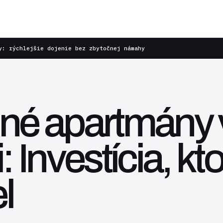
y: rýchlejšie dojenie bez zbytočnej námahy
né apartmány 
: Investícia, k
l