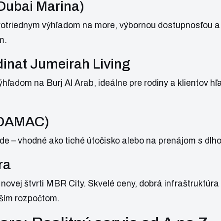
(Dubai Marina)
rvotriednym výhľadom na more, výbornou dostupnosťou a
m.
inat Jumeirah Living
ľadom na Burj Al Arab, ideálne pre rodiny a klientov hľ
 (DAMAC)
ode – vhodné ako tiché útočisko alebo na prenájom s d
ra
novej štvrti MBR City. Skvelé ceny, dobrá infraštruktúra
nším rozpočtom.