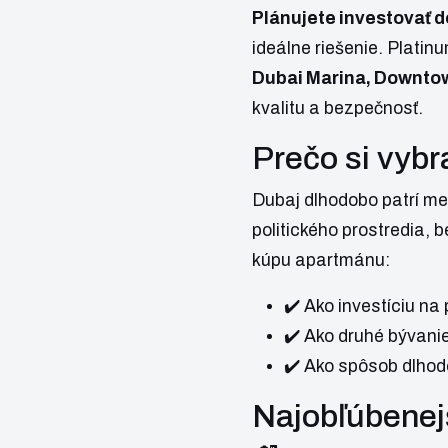
Plánujete investovať d
ideálne riešenie.
Platin
Dubai Marina, Downto
kvalitu a bezpečnosť.
Prečo si vybr
Dubaj dlhodobo patrí me
politického prostredia,
kúpu apartmánu:
✔️ Ako investíciu na
✔️ Ako druhé bývanie
✔️ Ako spôsob dlho
Najobľúbenej