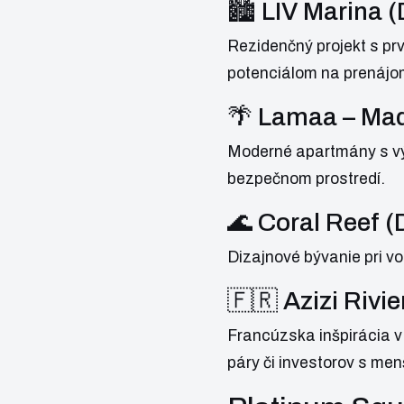
🏙 LIV Marina 
Rezidenčný projekt s p
potenciálom na prenájo
🌴 Lamaa – Mad
Moderné apartmány s výh
bezpečnom prostredí.
🌊 Coral Reef
Dizajnové bývanie pri v
🇫🇷 Azizi Rivie
Francúzska inšpirácia v 
páry či investorov s me