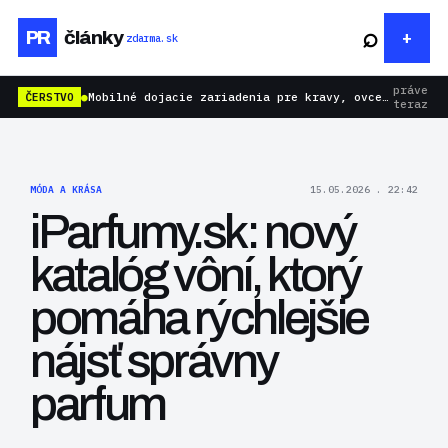
⌕
PR
články
zdarma.sk
práve
ČERSTVO
●
Mobilné dojacie zariadenia pre kravy, ovce aj kozy: rýchlejšie dojenie bez zbytočnej námahy
teraz
MÓDA A KRÁSA
15.05.2026 . 22:42
iParfumy.sk: nový
katalóg vôní, ktorý
pomáha rýchlejšie
nájsť správny
parfum