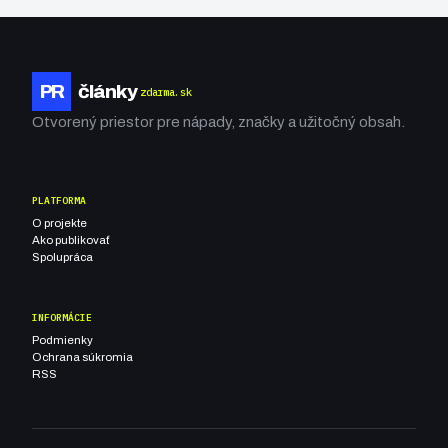
PR
články
zdarma.sk
Otvorený priestor pre nápady, značky a užitočný obsah.
PLATFORMA
O projekte
Ako publikovať
Spolupráca
INFORMÁCIE
Podmienky
Ochrana súkromia
RSS