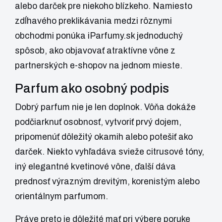
alebo darček pre niekoho blízkeho. Namiesto
zdĺhavého preklikávania medzi rôznymi
obchodmi ponúka iParfumy.sk jednoduchý
spôsob, ako objavovať atraktívne vône z
partnerských e-shopov na jednom mieste.
Parfum ako osobný podpis
Dobrý parfum nie je len doplnok. Vôňa dokáže
podčiarknuť osobnosť, vytvoriť prvý dojem,
pripomenúť dôležitý okamih alebo potešiť ako
darček. Niekto vyhľadáva svieže citrusové tóny,
iný elegantné kvetinové vône, ďalší dáva
prednosť výrazným drevitým, korenistým alebo
orientálnym parfumom.
Práve preto je dôležité mať pri výbere poruke