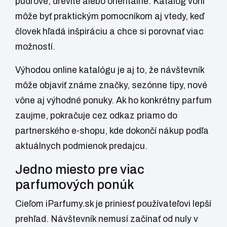
púdrové, drevité alebo orientálne. Katalóg vôní
môže byť praktickým pomocníkom aj vtedy, keď
človek hľadá inšpiráciu a chce si porovnať viac
možností.
Výhodou online katalógu je aj to, že návštevník
môže objaviť známe značky, sezónne tipy, nové
vône aj výhodné ponuky. Ak ho konkrétny parfum
zaujme, pokračuje cez odkaz priamo do
partnerského e-shopu, kde dokončí nákup podľa
aktuálnych podmienok predajcu.
Jedno miesto pre viac
parfumových ponúk
Cieľom iParfumy.sk je priniesť používateľovi lepší
prehľad. Návštevník nemusí začínať od nuly v