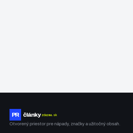
PR
články
zdarma.sk
Otvorený priestor pre nápady, značky a užitočný obsah.