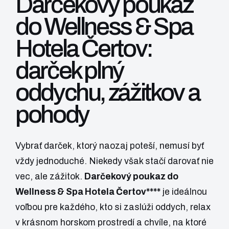
Darčekový poukaz
do Wellness & Spa
Hotela Čertov:
darček plný
oddychu, zážitkov a
pohody
Vybrať darček, ktorý naozaj poteší, nemusí byť
vždy jednoduché. Niekedy však stačí darovať nie
vec, ale zážitok.
Darčekový poukaz do
Wellness & Spa Hotela Čertov****
je ideálnou
voľbou pre každého, kto si zaslúži oddych, relax
v krásnom horskom prostredí a chvíle, na ktoré