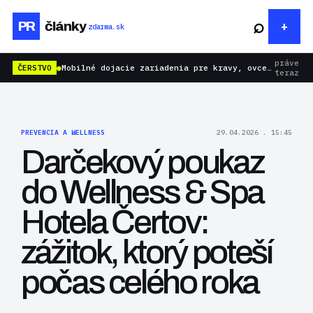
⌕
PR
články
zdarma.sk
práve
ČERSTVO
●
Mobilné dojacie zariadenia pre kravy, ovce aj kozy: rýchlejšie dojenie bez zbytočnej námahy
teraz
PREVENCIA A WELLNESS
29.04.2026 . 15:45
Darčekový poukaz
do Wellness & Spa
Hotela Čertov:
zážitok, ktorý poteší
počas celého roka