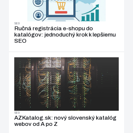
SEO
Ručná registrácia e-shopu do
katalógov: jednoduchý krok k lepšiemu
SEO
SEO
AZKatalog.sk: nový slovenský katalóg
webov od A po Z