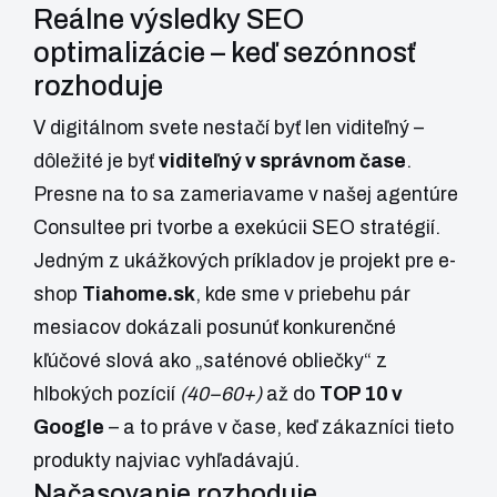
Reálne výsledky SEO
optimalizácie – keď sezónnosť
rozhoduje
V digitálnom svete nestačí byť len viditeľný –
dôležité je byť
viditeľný v správnom čase
.
Presne na to sa zameriavame v našej agentúre
Consultee
pri tvorbe a exekúcii SEO stratégií.
Jedným z ukážkových príkladov je projekt pre e-
shop
Tiahome.sk
, kde sme v priebehu pár
mesiacov dokázali posunúť konkurenčné
kľúčové slová ako „saténové obliečky“ z
hlbokých pozícií
(40–60+)
až do
TOP 10 v
Google
– a to práve v čase, keď zákazníci tieto
produkty najviac vyhľadávajú.
Načasovanie rozhoduje