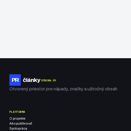
PR
články
zdarma.sk
Otvorený priestor pre nápady, značky a užitočný obsah.
PLATFORMA
O projekte
Ako publikovať
Spolupráca