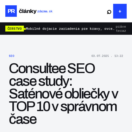
⌕
PR
články
zdarma.sk
práve
ČERSTVO
●
Mobilné dojacie zariadenia pre kravy, ovce aj kozy: rýchlejšie dojenie bez zbytočnej námahy
teraz
SEO
03.07.2025 . 13:22
Consultee SEO
case study:
Saténové obliečky v
TOP 10 v správnom
čase