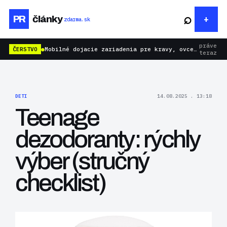
⌕
PR
články
zdarma.sk
práve
ČERSTVO
●
Mobilné dojacie zariadenia pre kravy, ovce aj kozy: rýchlejšie dojenie bez zbytočnej námahy
teraz
DETI
14.08.2025 . 13:18
Teenage
dezodoranty: rýchly
výber (stručný
checklist)