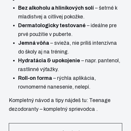
Bez alkoholu a hliníkových solí
– šetrné k
mladistvej a citlivej pokožke.
Dermatologicky testované
– ideálne pre
prvé použitie v puberte.
Jemná vôňa
– svieža, nie príliš intenzívna
do školy aj na tréning.
Hydratácia & upokojenie
– napr. pantenol,
rastlinné výťažky.
Roll‑on forma
– rýchla aplikácia,
rovnomerné nanesenie, nelepí.
Kompletný návod a tipy nájdeš tu:
Teenage
dezodoranty – kompletný sprievodca
.