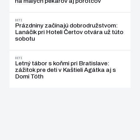
na malých pekárov aj porotcov
DETI
Prázdniny začínajú dobrodružstvom:
Lanáčik pri Hoteli Čertov otvára už túto
sobotu
DETI
Letný tábor s koňmi pri Bratislave:
zážitok pre deti v Kaštieli Agátka aj s
Domi Tóth