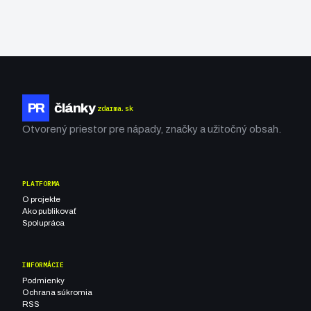
PR
články
zdarma.sk
Otvorený priestor pre nápady, značky a užitočný obsah.
PLATFORMA
O projekte
Ako publikovať
Spolupráca
INFORMÁCIE
Podmienky
Ochrana súkromia
RSS