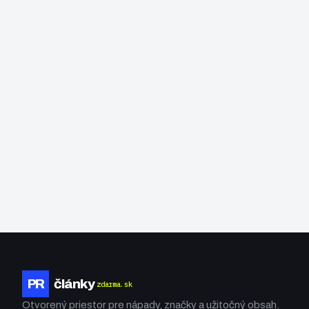
PR
články
zdarma.sk
Otvorený priestor pre nápady, značky a užitočný obsah.