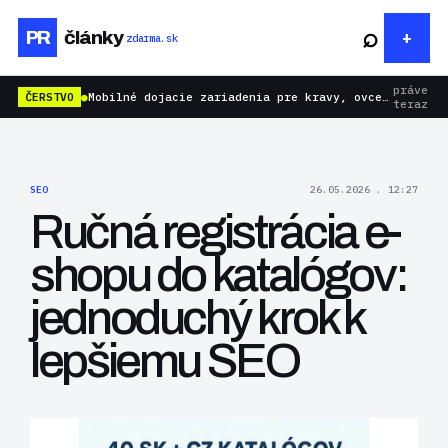
⌕
PR
články
zdarma.sk
práve
ČERSTVO
●
Mobilné dojacie zariadenia pre kravy, ovce aj kozy: rýchlejšie dojenie bez zbytočnej námahy
teraz
SEO
26.05.2026 . 12:27
Ručná registrácia e-
shopu do katalógov:
jednoduchý krok k
lepšiemu SEO