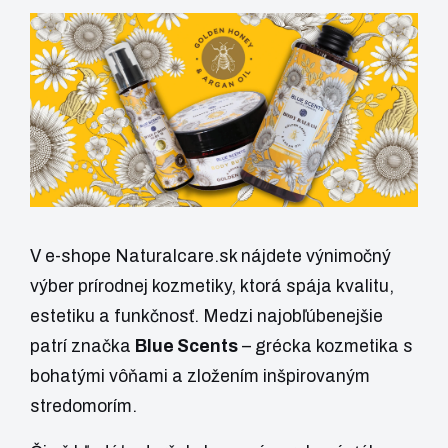
V e-shope
Naturalcare.sk
nájdete výnimočný
výber prírodnej kozmetiky, ktorá spája kvalitu,
estetiku a funkčnosť. Medzi najobľúbenejšie
patrí značka
Blue Scents
– grécka kozmetika s
bohatými vôňami a zložením inšpirovaným
stredomorím.