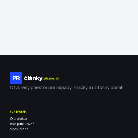
PR
články
zdarma.sk
Otvorený priestor pre nápady, značky a užitočný obsah.
PLATFORMA
O projekte
Ako publikovať
Spolupráca