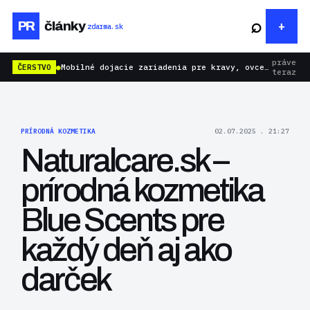
⌕
PR
články
zdarma.sk
práve
ČERSTVO
●
Mobilné dojacie zariadenia pre kravy, ovce aj kozy: rýchlejšie dojenie bez zbytočnej námahy
teraz
PRÍRODNÁ KOZMETIKA
02.07.2025 . 21:27
Naturalcare.sk –
prírodná kozmetika
Blue Scents pre
každý deň aj ako
darček