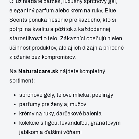
Či už hľadáte darček, luxusný sprchový gél,
elegantný parfum alebo krém na ruky, Blue
Scents ponúka riešenie pre každého, kto si
potrpí na kvalitu a pôžitok z každodennej
starostlivosti o telo. Zákazníci oceňujú nielen
účinnosť produktov, ale aj ich dizajn a prírodné
zloženie bez kompromisov.
Na
Naturalcare.sk
nájdete kompletný
sortiment:
sprchové gély, telové mlieka, peelingy
parfumy pre ženy aj mužov
krémy na ruky, darčekové balenia
kolekcie s figou, levanduľou, granátovým
jablkom a ďalšími vôňami