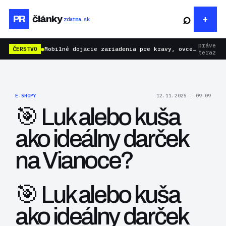
⌕
PR
články
zdarma.sk
práve
ČERSTVO
●
Mobilné dojacie zariadenia pre kravy, ovce aj kozy: rýchlejšie dojenie bez zbytočnej námahy
teraz
E-SHOPY
12.11.2025 . 09:09
🎯 Luk alebo kuša
ako ideálny darček
na Vianoce?
🎯 Luk alebo kuša
ako ideálny darček