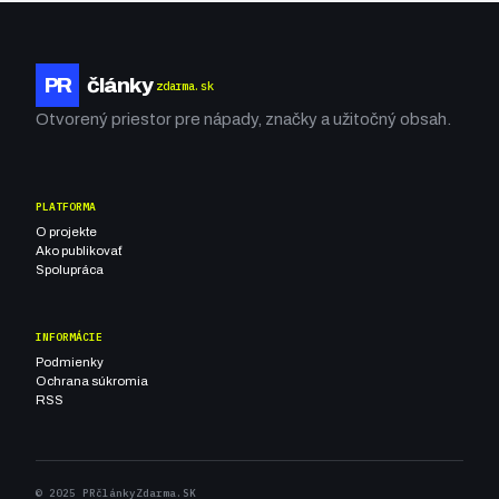
PR
články
zdarma.sk
Otvorený priestor pre nápady, značky a užitočný obsah.
PLATFORMA
O projekte
Ako publikovať
Spolupráca
INFORMÁCIE
Podmienky
Ochrana súkromia
RSS
© 2025 PRčlánkyZdarma.SK