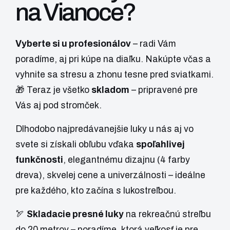
na Vianoce?
Vyberte si u profesionálov
– radi Vám
poradíme, aj pri kúpe na diaľku. Nakúpte včas a
vyhnite sa stresu a zhonu tesne pred sviatkami.
🎁 Teraz je všetko
skladom
– pripravené pre
Vás aj pod stromček.
Dlhodobo najpredávanejšie luky u nás aj vo
svete si získali obľubu vďaka
spoľahlivej
funkčnosti
, elegantnému dizajnu (4 farby
dreva), skvelej cene a univerzálnosti – ideálne
pre každého, kto začína s lukostreľbou.
🏹
Skladacie presné luky
na rekreačnú streľbu
do 20 metrov – poradíme, ktorá veľkosť je pre