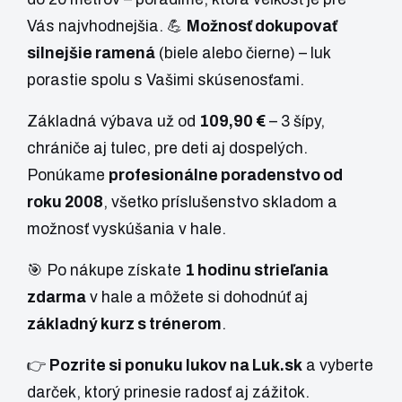
Vás najvhodnejšia. 💪
Možnosť dokupovať
silnejšie ramená
(biele alebo čierne) – luk
porastie spolu s Vašimi skúsenosťami.
Základná výbava už od
109,90 €
– 3 šípy,
chrániče aj tulec, pre deti aj dospelých.
Ponúkame
profesionálne poradenstvo od
roku 2008
, všetko príslušenstvo skladom a
možnosť vyskúšania v hale.
🎯 Po nákupe získate
1 hodinu strieľania
zdarma
v hale a môžete si dohodnúť aj
základný kurz s trénerom
.
👉
Pozrite si ponuku lukov na Luk.sk
a vyberte
darček, ktorý prinesie radosť aj zážitok.