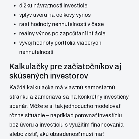
dĺžku návratnosti investície
vplyv úveru na celkový výnos
rast hodnoty nehnuteľnosti v čase
reálny výnos po započítaní inflácie
vývoj hodnoty portfólia viacerých
nehnuteľností
Kalkulačky pre začiatočníkov aj
skúsených investorov
Každá kalkulačka má vlastnú samostatnú
stránku a zameriava sa na konkrétny investičný
scenár. Môžete si tak jednoducho modelovať
rôzne situácie – napríklad porovnať investíciu
bez úveru a investíciu s využitím financovania
alebo zistiť, akú obsadenosť musí mať