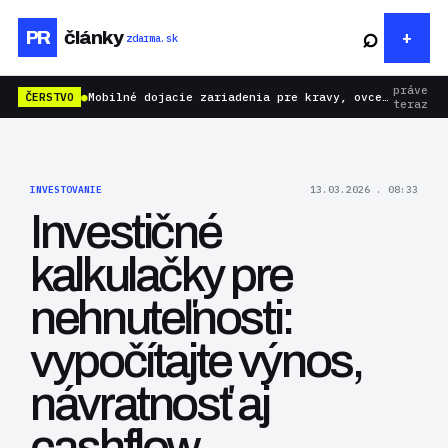
⌕
PR
články
zdarma.sk
práve
ČERSTVO
●
Mobilné dojacie zariadenia pre kravy, ovce aj kozy: rýchlejšie dojenie bez zbytočnej námahy
teraz
INVESTOVANIE
13.03.2026 . 08:33
Investičné
kalkulačky pre
nehnuteľnosti:
vypočítajte výnos,
návratnosť aj
cashflow