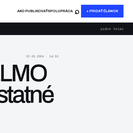
⌕
AKO PUBLIKOVAŤ
SPOLUPRÁCA
+ PRIDAŤ ČLÁNOK
práve teraz
22.01.2026 . 14:10
 LLMO
statné