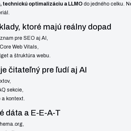
 technickú optimalizáciu a LLMO
do jedného celku. Nej
riál.
klady, ktoré majú reálny dopad
znam pre SEO aj AI,
 Core Web Vitals,
dget a štruktúra webu.
e čitateľný pre ľudí aj AI
xtov,
AQ sekcie,
 a kontext.
é dáta a E-E-A-T
chema.org,