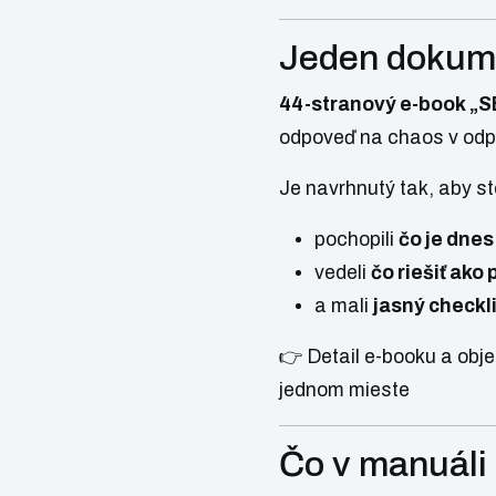
Jeden dokume
44-stranový e-book „S
odpoveď na chaos v odpo
Je navrhnutý tak, aby st
pochopili
čo je dnes
vedeli
čo riešiť ako 
a mali
jasný checkl
👉 Detail e-booku a obj
jednom mieste
Čo v manuáli