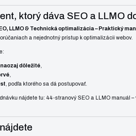
nt, ktorý dáva SEO a LLMO do 
EO, LLMO & Technická optimalizácia – Praktický man
rúčaniach a nejednotný prístup k optimalizácii webov.
e:
 naozaj dôležité
,
prvé
,
ist
, podľa ktorého sa dá postupovať.
ednávku nájdete tu:
44-stranový SEO a LLMO manuál – 
 nájdete