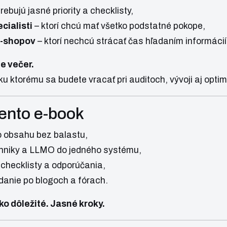
trebujú jasné priority a checklisty,
cialisti
– ktorí chcú mať všetko podstatné pokope,
e-shopov
– ktorí nechcú strácať čas hľadaním informácií
ie večer.
u ktorému sa budete vracať pri auditoch, vývoji aj optima
tento e-book
o obsahu bez balastu,
chniky a LLMO do jedného systému,
 checklisty a odporúčania,
danie po blogoch a fórach.
o dôležité. Jasné kroky.