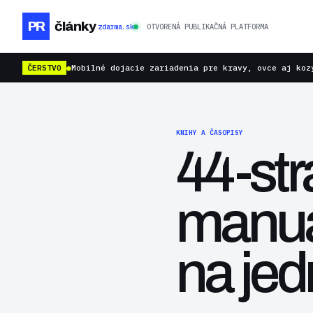
PR
články
zdarma.sk
OTVORENÁ PUBLIKAČNÁ PLATFORMA
ČERSTVO
●
Mobilné dojacie zariadenia pre kravy, ovce aj koz
KNIHY A ČASOPISY
44-st
manuá
na je