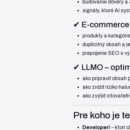
budovanie dôvery a a
signály, ktoré AI sy
✔ E-commerce 
produkty a kategóri
duplicitný obsah a je
prepojenie SEO s v
✔ LLMO – optim
ako pripraviť obsah 
ako znížiť riziko halu
ako zvýšiť citovateľ
Pre koho je t
Developeri
– ktorí 