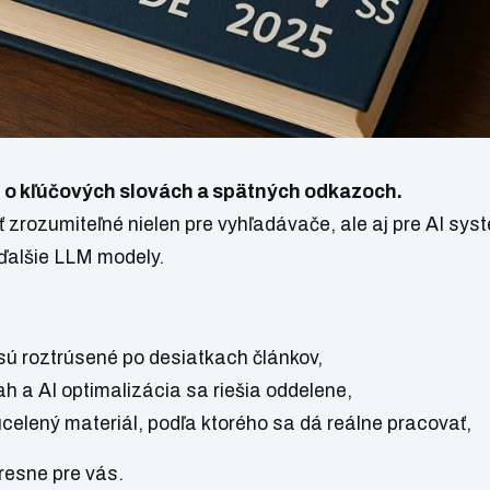
n o kľúčových slovách a spätných odkazoch.
zrozumiteľné nielen pre vyhľadávače, ale aj pre AI sys
ďalšie LLM modely.
ú roztrúsené po desiatkach článkov,
h a AI optimalizácia sa riešia oddelene,
celený materiál, podľa ktorého sa dá reálne pracovať,
resne pre vás.