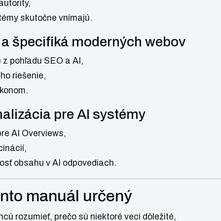
utority,
stémy skutočne vnímajú.
a špecifiká moderných webov
e z pohľadu SEO a AI,
ho riešenie,
ýkonom.
alizácia pre AI systémy
pre AI Overviews,
cinácií,
nosť obsahu v AI odpovediach.
ento manuál určený
chcú rozumieť, prečo sú niektoré veci dôležité,