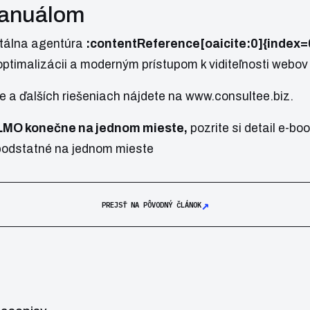
 manuálom
itálna agentúra
:contentReference[oaicite:0]{index=
optimalizácii a moderným prístupom k viditeľnosti webov
pe a ďalších riešeniach nájdete na
www.consultee.biz
.
LLMO konečne na jednom mieste,
pozrite si detail e-bo
odstatné na jednom mieste
↗
PREJSŤ NA PÔVODNÝ ČLÁNOK