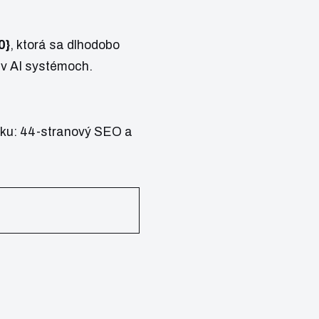
0}
, ktorá sa dlhodobo
 v AI systémoch.
oku:
44-stranový SEO a