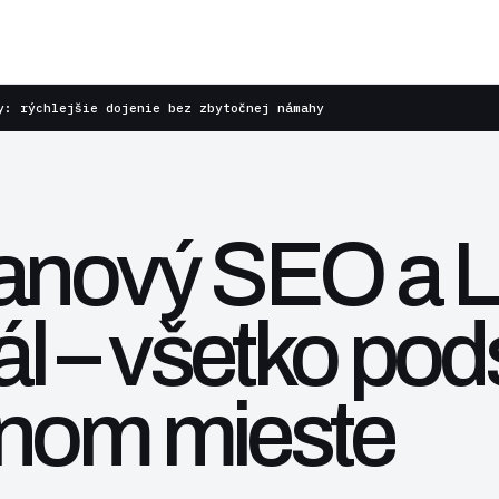
y: rýchlejšie dojenie bez zbytočnej námahy
ranový SEO a
l – všetko pod
dnom mieste