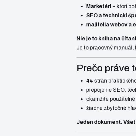
Marketéri
– ktorí po
SEO a technickí špe
majitelia webov a 
Nie je to kniha na čítan
Je to pracovný manuál, k
Prečo práve 
44 strán praktickéh
prepojenie SEO, te
okamžite použiteľné
žiadne zbytočné hľa
Jeden dokument. Všetk