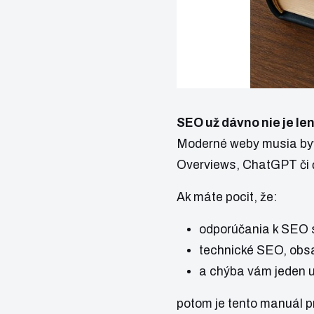
SEO už dávno nie je le
Moderné weby musia byť 
Overviews, ChatGPT či 
Ak máte pocit, že:
odporúčania k SEO s
technické SEO, obsa
a chýba vám jeden u
potom je tento manuál p